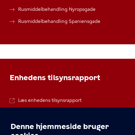
Rusmiddelbehandling Nyropsgade
Rusmiddelbehandling Spaniensgade
Enhedens tilsynsrapport
Læs enhedens tilsynsrapport
Denne hjemmeside bruger
Cookieindstillinger