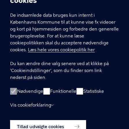
cookies
De indsamlede data bruges kun internt i
Københavns Kommune til at kunne vise fx videoer
og kort på hjemmesiden og forbedre den generelle
Center for
brugeroplevelse. For at kunne læse
cookiepolitikken skal du acceptere nødvendige
Rusmiddelbehandling
cookies.
Læs hele vores cookiepolitik her
Du er velkommen til at kontakte os på telefon 70 210
Du kan ændre dine valg senere ved at klikke på
220 og få professionel hjælp og rådgivning til at
'Cookieindstillinger', som du finder som link
ændre dine vaner.
nederst på siden.
LINKS
Nødvendige
Funktionelle
Statistiske
Kontaktoplysninger
Vis cookieforklaring
Til samarbejdspartnere
Enheder og tilbud i Rusmiddelbehandling
Tillad udvalgte cookies
København