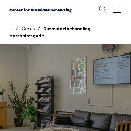
Gå
til
Center for Rusmiddelbehandling
hovedindhold
Om os
Rusmiddelbehandling
Brødkrumme
Hørsholmsgade
Billede