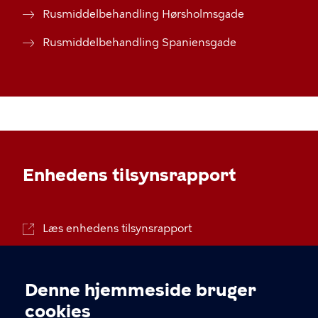
Rusmiddelbehandling Hørsholmsgade
Rusmiddelbehandling Spaniensgade
Enhedens tilsynsrapport
Læs enhedens tilsynsrapport
Denne hjemmeside bruger
Cookieindstillinger
cookies