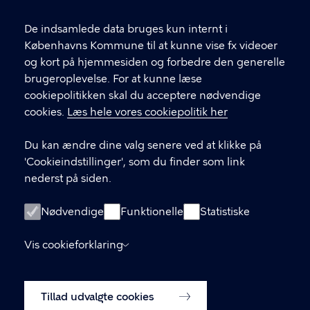
De indsamlede data bruges kun internt i
Københavns Kommune til at kunne vise fx videoer
og kort på hjemmesiden og forbedre den generelle
Center for
brugeroplevelse. For at kunne læse
cookiepolitikken skal du acceptere nødvendige
Rusmiddelbehandling
cookies.
Læs hele vores cookiepolitik her
Du er velkommen til at kontakte os på telefon 70 210
Du kan ændre dine valg senere ved at klikke på
220 og få professionel hjælp og rådgivning til at
'Cookieindstillinger', som du finder som link
ændre dine vaner.
nederst på siden.
LINKS
Nødvendige
Funktionelle
Statistiske
Kontaktoplysninger
Vis cookieforklaring
Til samarbejdspartnere
Enheder og tilbud i Rusmiddelbehandling
Tillad udvalgte cookies
København